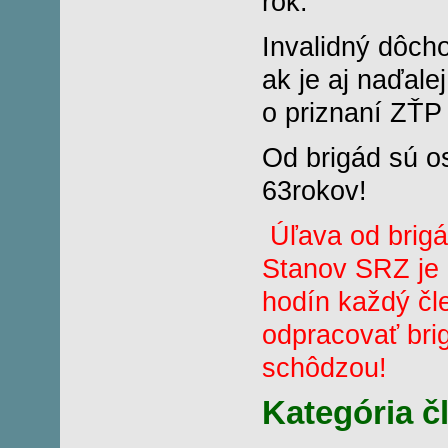
rok.
Invalidný dôch
ak je aj naďal
o priznaní ZŤP 
Od brigád sú o
63rokov!
Úľava od brigá
Stanov SRZ je 
hodín každý čl
odpracovať bri
schôdzou!
Kategória č