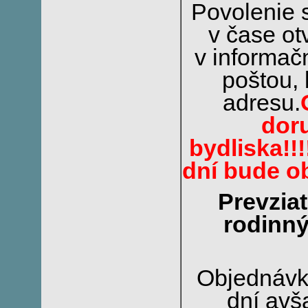
Povolenie 
v čase ot
v informačn
poštou,
adresu.
doru
bydliska!!!!
dní bude o
Prevzia
rodinný
Objednávka
dní avš