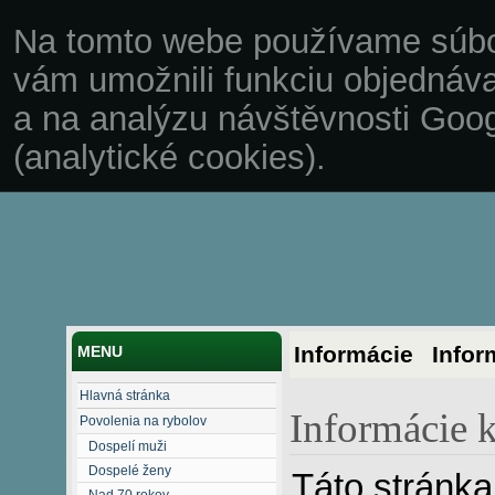
Na tomto webe používame súbo
vám umožnili funkciu objednáva
a na analýzu návštěvnosti Goog
(analytické cookies).
Informácie
Infor
MENU
Hlavná stránka
Informácie 
Povolenia na rybolov
Dospelí muži
Dospelé ženy
Táto stránka
Nad 70 rokov