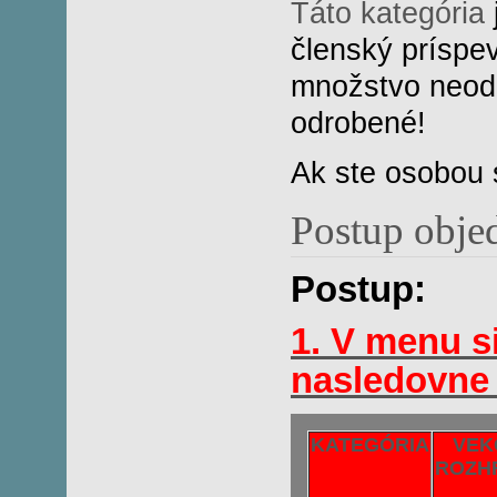
Táto kategória
členský príspev
množstvo neodr
odrobené!
Ak ste osobou s
Postup obj
Postup:
1. V menu si
nasledovne 
KATEGÓRIA
VEK
ROZH