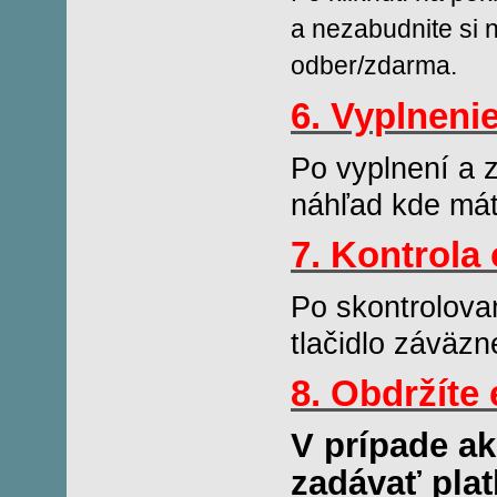
a nezabudnite si 
odber/zdarma.
6. Vyplneni
Po vyplnení a 
náhľad kde mát
7. Kontrola
Po skontrolova
tlačidlo záväzn
8. Obdržíte
V prípade a
zadávať plat