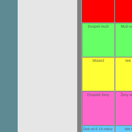
Dospelí muži
Muži v
Mládež
Vek
Dospelé ženy
Ženy v
Deti od 6-14 rokov
Vek 