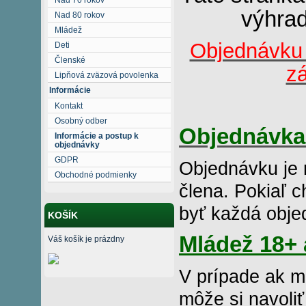
výhra
Nad 80 rokov
Mládež
Objednávku 
Deti
Členské
zá
Lipňová zväzová povolenka
Informácie
Kontakt
Osobný odber
Objednávka
Informácie a postup k
objednávky
GDPR
Objednávku je 
Obchodné podmienky
člena. Pokiaľ c
byť každá obje
KOŠÍK
Mládež 18+ 
Váš košík je prázdny
V prípade ak m
môže si navoliť