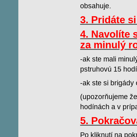
obsahuje.
3. Pridáte s
4. Navolíte
za minulý r
-ak ste mali minu
pstruhovú 15 hodí
-ak ste si brigády 
(upozorňujeme že
hodínách a v prí
5. Pokračov
Po kliknutí na po