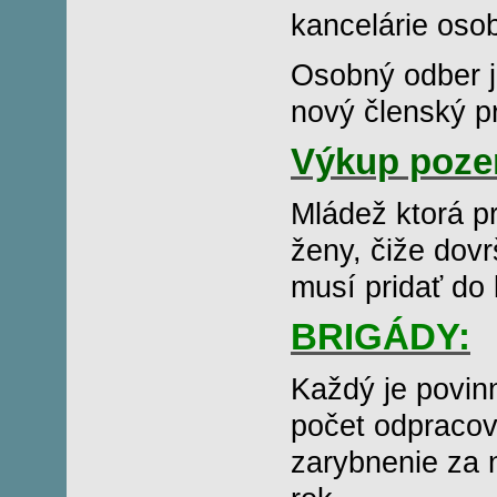
kancelárie osob
Osobný odber je
nový členský p
Výkup poze
Mládež ktorá p
ženy, čiže dovr
musí pridať do 
BRIGÁDY:
Každý je povin
počet odpracov
zarybnenie za 